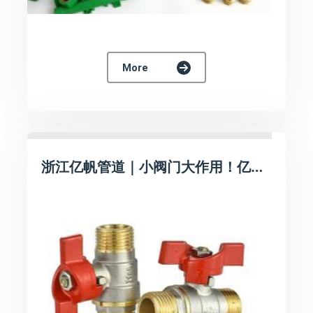
More
浙江亿帆管道｜小阀门大作用！亿帆蝶柄外丝球阀，家装设备通断好搭档