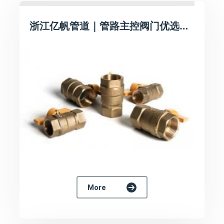
浙江亿帆管道｜管路主控阀门优选！IFAN 双内丝黄铜球阀，水、气管路通用款
More