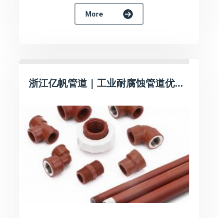
More
浙江亿帆管道｜工业耐腐蚀管道优选｜亿帆PPH棕色管材丝扣配件整套配套