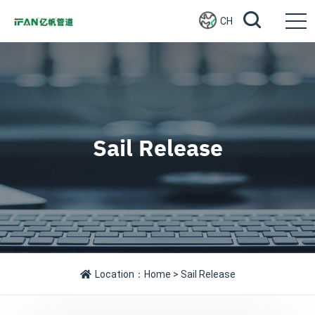
CH
Sail Release
Location：
Home
> Sail Release