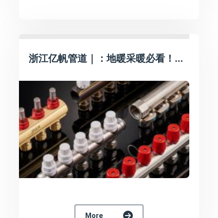
浙江亿帆管道｜：地暖采暖必看！亿帆加厚黄铜分水器，均衡控温不漏水
More