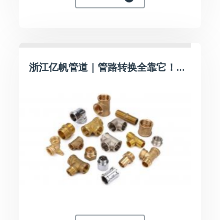
浙江亿帆管道｜管路转换全靠它！亿帆加厚黄铜螺纹管件，适配多管材接驳